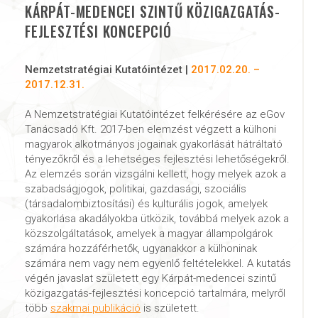
KÁRPÁT-MEDENCEI SZINTŰ KÖZIGAZGATÁS-
FEJLESZTÉSI KONCEPCIÓ
Nemzetstratégiai Kutatóintézet |
2017.02.20. –
2017.12.31.
A Nemzetstratégiai Kutatóintézet felkérésére az eGov
Tanácsadó Kft. 2017-ben elemzést végzett a külhoni
magyarok alkotmányos jogainak gyakorlását hátráltató
tényezőkről és a lehetséges fejlesztési lehetőségekről.
Az elemzés során vizsgálni kellett, hogy melyek azok a
szabadságjogok, politikai, gazdasági, szociális
(társadalombiztosítási) és kulturális jogok, amelyek
gyakorlása akadályokba ütközik, továbbá melyek azok a
közszolgáltatások, amelyek a magyar állampolgárok
számára hozzáférhetők, ugyanakkor a külhoninak
számára nem vagy nem egyenlő feltételekkel. A kutatás
végén javaslat született egy Kárpát-medencei szintű
közigazgatás-fejlesztési koncepció tartalmára, melyről
több
szakmai publikáció
is született.