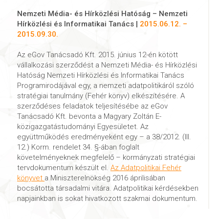
Nemzeti Média- és Hírközlési Hatóság – Nemzeti
Hírközlési és Informatikai Tanács |
2015.06.12. –
2015.09.30.
Az eGov Tanácsadó Kft. 2015. június 12-én kötött
vállalkozási szerződést a Nemzeti Média- és Hírközlési
Hatóság Nemzeti Hírközlési és Informatikai Tanács
Programirodájával egy, a nemzeti adatpolitikáról szóló
stratégiai tanulmány (Fehér könyv) elkészítésére. A
szerződéses feladatok teljesítésébe az eGov
Tanácsadó Kft. bevonta a Magyary Zoltán E-
közigazgatástudományi Egyesületet. Az
együttműködés eredményeként egy – a 38/2012. (III.
12.) Korm. rendelet 34. §-ában foglalt
követelményeknek megfelelő – kormányzati stratégiai
tervdokumentum készült el.
Az Adatpolitikai Fehér
könyvet
a Miniszterelnökség 2016 áprilisában
bocsátotta társadalmi vitára. Adatpolitikai kérdésekben
napjainkban is sokat hivatkozott szakmai dokumentum.