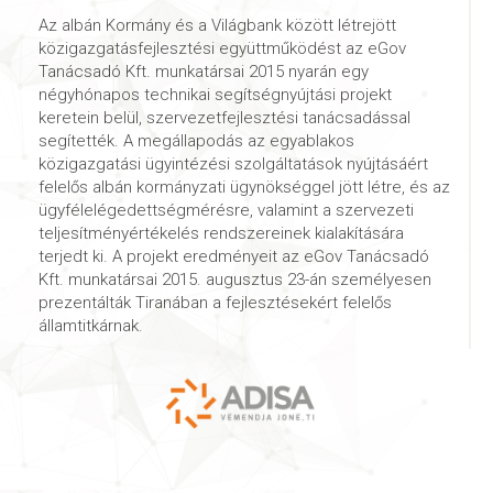
Az albán Kormány és a Világbank között létrejött
közigazgatásfejlesztési együttműködést az eGov
Tanácsadó Kft. munkatársai 2015 nyarán egy
négyhónapos technikai segítségnyújtási projekt
keretein belül, szervezetfejlesztési tanácsadással
segítették. A megállapodás az egyablakos
közigazgatási ügyintézési szolgáltatások nyújtásáért
felelős albán kormányzati ügynökséggel jött létre, és az
ügyfélelégedettségmérésre, valamint a szervezeti
teljesítményértékelés rendszereinek kialakítására
terjedt ki. A projekt eredményeit az eGov Tanácsadó
Kft. munkatársai 2015. augusztus 23-án személyesen
prezentálták Tiranában a fejlesztésekért felelős
államtitkárnak.