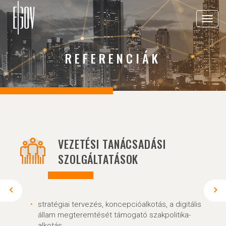
Toggle
navigat
REFERENCIÁK
VEZETÉSI TANÁCSADÁSI
SZOLGÁLTATÁSOK
stratégiai tervezés, koncepcióalkotás, a digitális
állam megteremtését támogató szakpolitika-
alkotás