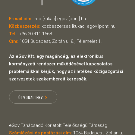
E-mail cím:
info [kukac] egov [pont] hu
Közbeszerzés:
kozbeszerzes [kukac] egov [pont] hu
Tel.:
+36 20 411 1668
Cím:
1054 Budapest, Zoltán u. 8., Félemelet 1.
Az eGov Kft. egy magáncég, az elektronikus
kormányzati rendszer működésével kapcsolatos
problémáikkal kérjük, hogy az illetékes közigazgatási
szervezetek szakembereit keressék.
ÚTVONALTERV
eGov Tanácsadó Korlátolt Felelősségű Társaság
Számlázási és postázási cím:
1054 Budapest, Zoltán u.