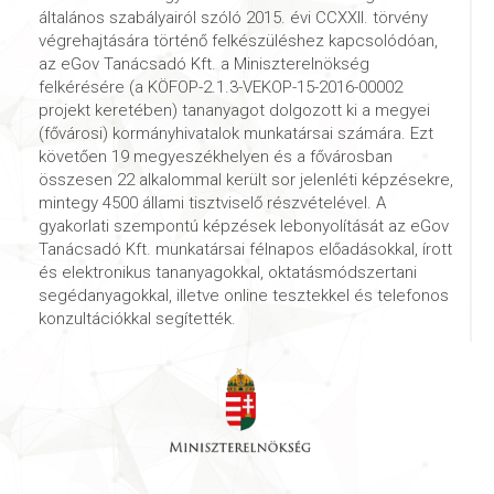
általános szabályairól szóló 2015. évi CCXXII. törvény
végrehajtására történő felkészüléshez kapcsolódóan,
az eGov Tanácsadó Kft. a Miniszterelnökség
felkérésére (a KÖFOP-2.1.3-VEKOP-15-2016-00002
projekt keretében) tananyagot dolgozott ki a megyei
(fővárosi) kormányhivatalok munkatársai számára. Ezt
követően 19 megyeszékhelyen és a fővárosban
összesen 22 alkalommal került sor jelenléti képzésekre,
mintegy 4500 állami tisztviselő részvételével. A
gyakorlati szempontú képzések lebonyolítását az eGov
Tanácsadó Kft. munkatársai félnapos előadásokkal, írott
és elektronikus tananyagokkal, oktatásmódszertani
segédanyagokkal, illetve online tesztekkel és telefonos
konzultációkkal segítették.