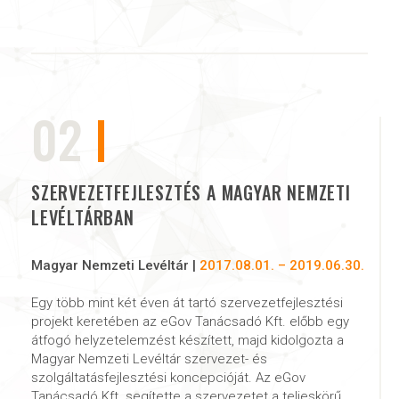
02
SZERVEZETFEJLESZTÉS A MAGYAR NEMZETI
LEVÉLTÁRBAN
Magyar Nemzeti Levéltár |
2017.08.01. – 2019.06.30.
Egy több mint két éven át tartó szervezetfejlesztési
projekt keretében az eGov Tanácsadó Kft. előbb egy
átfogó helyzetelemzést készített, majd kidolgozta a
Magyar Nemzeti Levéltár szervezet- és
szolgáltatásfejlesztési koncepcióját. Az eGov
Tanácsadó Kft. segítette a szervezetet a teljeskörű