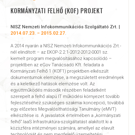
KORMÁNYZATI FELHŐ (KOF) PROJEKT
NISZ Nemzeti Infokommunikációs Szolgáltató Zrt. |
2014.07.23. – 2015.02.27.
A 2014 nyarán a NISZ Nemzeti Infokommunikációs Zrt.-
nél elindított – az EKOP-2.2.1-2012-2012-0001 sz.
kiemelt program megvalósításához kapcsolódó –
projektben az eGov Tanácsadó Kft. feladata a
Kormányzati Felhő 1 (KOF1) projektben elkészült
dokumentumok elemzése, a megszületett eredmények
és a keletkező hatások elemzése volt. Az
együttműködés második részében feladatként
szerepelt a felhő alapú IT működési környezet tovább
fejlesztéséhez szükséges szakmai koncepció, továbbá
egy előzetes Megvalósíthatósági Tanulmány (eMVT)
elkészítése is. A javaslatok értelmében a „kormányzati
felhő” IaaS Infrastruktúra-szolgáltatást alakított ki a
közszféra intézményei számára, amellyel az elavult
technológiát és nem megfelelő üzemeltetési