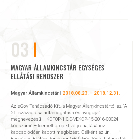
03
MAGYAR ÁLLAMKINCSTÁR EGYSÉGES
ELLÁTÁSI RENDSZER
Magyar Államkincstár |
2018.08.23. – 2018.12.31.
Az eGov Tanácsadó Kft. a Magyar Államkincstártól az "A
21. század családtámogatása és nyugdíja"
megnevezésű – KÖFOP-1.0.0-VEKOP-15-2016-00024
kódszámú – kiemelt projekt végrehajtásához
kapcsolódóan kapott megbízást. Célként az ún.
Egységes Ellátási Rendszer (EER) kiépítését határozták