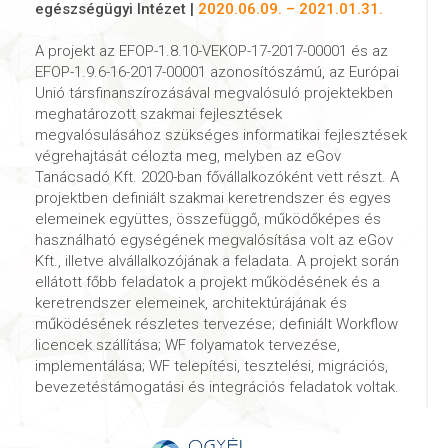
egészségügyi Intézet |
2020.06.09. – 2021.01.31.
A projekt az EFOP-1.8.10-VEKOP-17-2017-00001 és az
EFOP-1.9.6-16-2017-00001 azonosítószámú, az Európai
Unió társfinanszírozásával megvalósuló projektekben
meghatározott szakmai fejlesztések
megvalósulásához szükséges informatikai fejlesztések
végrehajtását célozta meg, melyben az eGov
Tanácsadó Kft. 2020-ban fővállalkozóként vett részt. A
projektben definiált szakmai keretrendszer és egyes
elemeinek együttes, összefüggő, működőképes és
használható egységének megvalósítása volt az eGov
Kft., illetve alvállalkozójának a feladata. A projekt során
ellátott főbb feladatok a projekt működésének és a
keretrendszer elemeinek, architektúrájának és
működésének részletes tervezése; definiált Workflow
licencek szállítása; WF folyamatok tervezése,
implementálása; WF telepítési, tesztelési, migrációs,
bevezetéstámogatási és integrációs feladatok voltak.