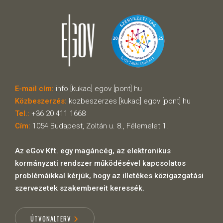
E-mail cím:
info [kukac] egov [pont] hu
Közbeszerzés:
kozbeszerzes [kukac] egov [pont] hu
Tel.:
+36 20 411 1668
Cím:
1054 Budapest, Zoltán u. 8., Félemelet 1.
Az eGov Kft. egy magáncég, az elektronikus
kormányzati rendszer működésével kapcsolatos
problémáikkal kérjük, hogy az illetékes közigazgatási
szervezetek szakembereit keressék.
ÚTVONALTERV