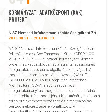
KORMÁNYZATI ADATKÖZPONT (KAK)
PROJEKT
NISZ Nemzeti Infokommunikációs Szolgáltató Zrt. |
2015.08.31. – 2018.06.30.
A NISZ Nemzeti Infokommunikációs Szolgáltató Zrt.
felkérésére az eGov Tanácsadó Kft. a KÖFOP-1.0.0.-
VEKOP-15-2015-00005. számú kormányzati kiemelt
projekthez kapcsolódóan stratégiai tanácsadási és
szolgáltatástervezési szolgáltatásokat nyújtott. A
megbízás a Kormányzati Adatközpont (KAK) ITIL,
ISO:20000 és IBM Cloud Computing Reference
Architecture (CCRA) alapú, szabványos
szolgáltatásirányítási megoldásainak, valamint felhő
alapú architektúra modelljének kialakítására, továbbá a
teljes projekt megtervezésére és a megvalósítás
pénzügyi előkészítésére vonatkozott. A
megvalósíthatósági tanulmány elkészítésén felül a