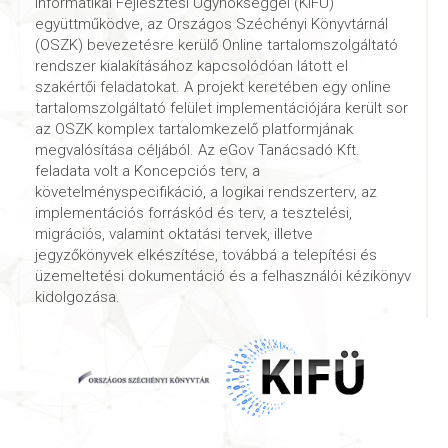
Informatikai Fejlesztési Ügynökséggel (KIFÜ)
együttműködve, az Országos Széchényi Könyvtárnál
(OSZK) bevezetésre kerülő Online tartalomszolgáltató
rendszer kialakításához kapcsolódóan látott el
szakértői feladatokat. A projekt keretében egy online
tartalomszolgáltató felület implementációjára került sor
az OSZK komplex tartalomkezelő platformjának
megvalósítása céljából. Az eGov Tanácsadó Kft.
feladata volt a Koncepciós terv, a
követelményspecifikáció, a logikai rendszerterv, az
implementációs forráskód és terv, a tesztelési,
migrációs, valamint oktatási tervek, illetve
jegyzőkönyvek elkészítése, továbbá a telepítési és
üzemeltetési dokumentáció és a felhasználói kézikönyv
kidolgozása.