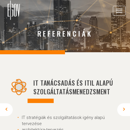
Toggle
navigat
REFERENCIÁK
IT TANÁCSADÁS ÉS ITIL ALAPÚ
SZOLGÁLTATÁSMENEDZSMENT
IT stratégiák és szolgáltatások igény alapú
tervezése
architektúra-tervezés