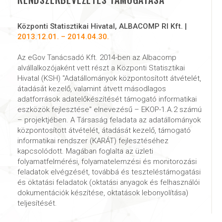
Központi Statisztikai Hivatal, ALBACOMP RI Kft. |
2013.12.01. – 2014.04.30.
Az eGov Tanácsadó Kft. 2014-ben az Albacomp
alvállalkozójaként vett részt a Központi Statisztikai
Hivatal (KSH) "Adatállományok központosított átvételét,
átadását kezelő, valamint átvett másodlagos
adatforrások adatelőkészítését támogató informatikai
eszközök fejlesztése" elnevezésű – EKOP-1.A.2 számú
– projektjében. A Társaság feladata az adatállományok
központosított átvételét, átadását kezelő, támogató
informatikai rendszer (KARÁT) fejlesztéséhez
kapcsolódott. Magában foglalta az üzleti
folyamatfelmérési, folyamatelemzési és monitorozási
feladatok elvégzését, továbbá és teszteléstámogatási
és oktatási feladatok (oktatási anyagok és felhasználói
dokumentációk készítése, oktatások lebonyolítása)
teljesítését.