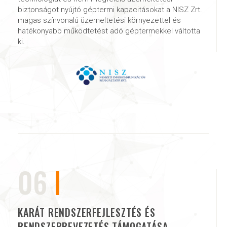
biztonságot nyújtó géptermi kapacitásokat a NISZ Zrt.
magas színvonalú üzemeltetési környezettel és
hatékonyabb működtetést adó géptermekkel váltotta
ki.
06
KARÁT RENDSZERFEJLESZTÉS ÉS
RENDSZERBEVEZETÉS TÁMOGATÁSA