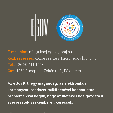
E-mail cím:
info [kukac] egov [pont] hu
Közbeszerzés:
kozbeszerzes [kukac] egov [pont] hu
Tel.:
+36 20 411 1668
Cím:
1054 Budapest, Zoltán u. 8., Félemelet 1.
Az eGov Kft. egy magáncég, az elektronikus
kormányzati rendszer működésével kapcsolatos
problémáikkal kérjük, hogy az illetékes közigazgatási
szervezetek szakembereit keressék.