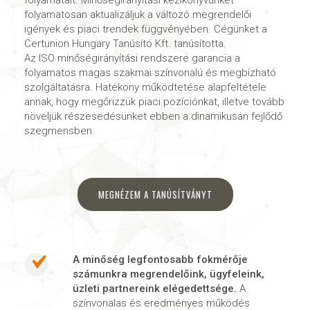
folyamatait. Minőségirányítási kézikönyvünket
folyamatosan aktualizáljuk a változó megrendelői
igények és piaci trendek függvényében. Cégünket a
Certunion Hungary Tanúsító Kft. tanúsította.
Az ISO minőségirányítási rendszere garancia a
folyamatos magas szakmai színvonalú és megbízható
szolgáltatásra. Hatékony működtetése alapfeltétele
annak, hogy megőrizzük piaci pozíciónkat, illetve tovább
növeljük részesedésünket ebben a dinamikusan fejlődő
szegmensben.
MEGNÉZEM A TANÚSÍTVÁNYT
A minőség legfontosabb fokmérője
számunkra megrendelőink, ügyfeleink,
üzleti partnereink elégedettsége.
A
színvonalas és eredményes működés