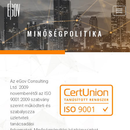
Toggle
navigat
MINŐSÉGPOLITIKA
Az eGov Consulting
Ltd. 2009
novemberétől az ISO
9001:2009 szabvány
szerint működteti és
szabályozza
üzletviteli
tanácsadási