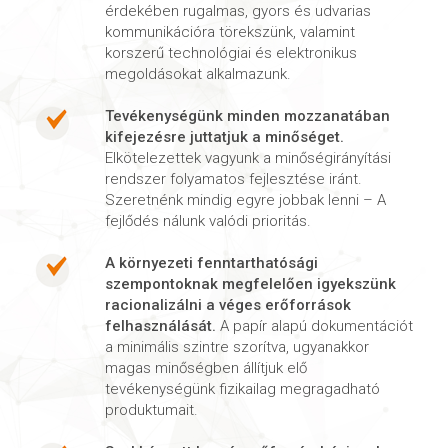
érdekében rugalmas, gyors és udvarias
kommunikációra törekszünk, valamint
korszerű technológiai és elektronikus
megoldásokat alkalmazunk.
Tevékenységünk minden mozzanatában
kifejezésre juttatjuk a minőséget.
Elkötelezettek vagyunk a minőségirányítási
rendszer folyamatos fejlesztése iránt.
Szeretnénk mindig egyre jobbak lenni – A
fejlődés nálunk valódi prioritás.
A környezeti fenntarthatósági
szempontoknak megfelelően igyekszünk
racionalizálni a véges erőforrások
felhasználását.
A papír alapú dokumentációt
a minimális szintre szorítva, ugyanakkor
magas minőségben állítjuk elő
tevékenységünk fizikailag megragadható
produktumait.