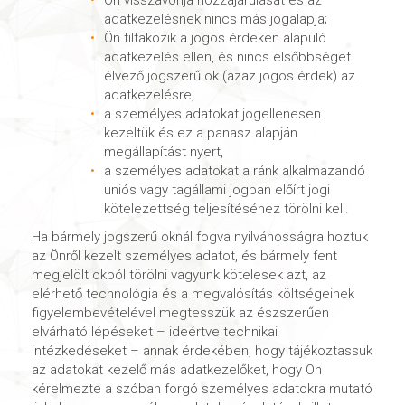
Ön visszavonja hozzájárulását és az
adatkezelésnek nincs más jogalapja;
Ön tiltakozik a jogos érdeken alapuló
adatkezelés ellen, és nincs elsőbbséget
élvező jogszerű ok (azaz jogos érdek) az
adatkezelésre,
a személyes adatokat jogellenesen
kezeltük és ez a panasz alapján
megállapítást nyert,
a személyes adatokat a ránk alkalmazandó
uniós vagy tagállami jogban előírt jogi
kötelezettség teljesítéséhez törölni kell.
Ha bármely jogszerű oknál fogva nyilvánosságra hoztuk
az Önről kezelt személyes adatot, és bármely fent
megjelölt okból törölni vagyunk kötelesek azt, az
elérhető technológia és a megvalósítás költségeinek
figyelembevételével megtesszük az észszerűen
elvárható lépéseket – ideértve technikai
intézkedéseket – annak érdekében, hogy tájékoztassuk
az adatokat kezelő más adatkezelőket, hogy Ön
kérelmezte a szóban forgó személyes adatokra mutató