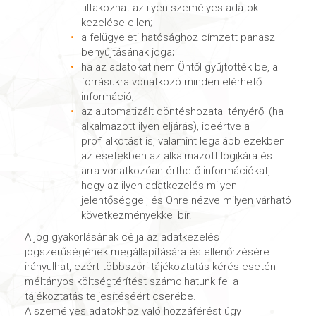
tiltakozhat az ilyen személyes adatok
kezelése ellen;
a felügyeleti hatósághoz címzett panasz
benyújtásának joga;
ha az adatokat nem Öntől gyűjtötték be, a
forrásukra vonatkozó minden elérhető
információ;
az automatizált döntéshozatal tényéről (ha
alkalmazott ilyen eljárás), ideértve a
profilalkotást is, valamint legalább ezekben
az esetekben az alkalmazott logikára és
arra vonatkozóan érthető információkat,
hogy az ilyen adatkezelés milyen
jelentőséggel, és Önre nézve milyen várható
következményekkel bír.
A jog gyakorlásának célja az adatkezelés
jogszerűségének megállapítására és ellenőrzésére
irányulhat, ezért többszöri tájékoztatás kérés esetén
méltányos költségtérítést számolhatunk fel a
tájékoztatás teljesítéséért cserébe.
A személyes adatokhoz való hozzáférést úgy