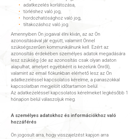
adatkezelés korlátozása,
törléshez való jog,
hordozhatósághoz való jog,
tiltakozáshoz való jog.
Amennyiben Ön jogaival élni kíván, az az Ön
azonosításával jár együtt, valamint Önnel
szükségszerűen kommunikálnunk kell. Ezért az
azonosítás érdekében személyes adatok megadására
lesz szükség (de az azonosítás csak olyan adaton
alapulhat, amelyet egyébként is kezelünk Önről),
valamint az email fiókunkban elérhető lesz az Ön
adatkezeléssel kapcsolatos kérelme, a panaszokkal
kapcsolatban megjelölt időtartamon belül.
Az adatkezeléssel kapcsolatos kérelmeket legkésőbb 1
hónapon belül válaszoljuk meg.
A személyes adatokhoz és információkhoz való
hozzáférés
Ön jogosult arra, hogy visszajelzést kapjon arra