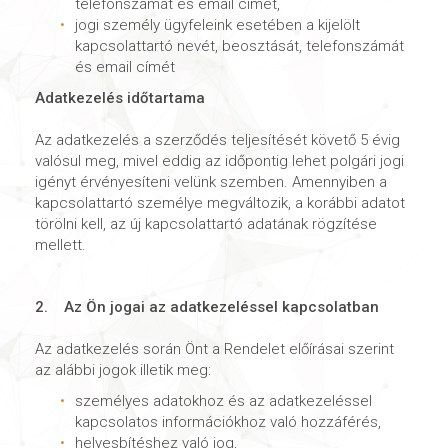
telefonszámát és email címét,
jogi személy ügyfeleink esetében a kijelölt
kapcsolattartó nevét, beosztását, telefonszámát
és email címét
Adatkezelés időtartama
Az adatkezelés a szerződés teljesítését követő 5 évig
valósul meg, mivel eddig az időpontig lehet polgári jogi
igényt érvényesíteni velünk szemben. Amennyiben a
kapcsolattartó személye megváltozik, a korábbi adatot
törölni kell, az új kapcsolattartó adatának rögzítése
mellett.
2. Az Ön jogai az adatkezeléssel kapcsolatban
Az adatkezelés során Önt a Rendelet előírásai szerint
az alábbi jogok illetik meg:
személyes adatokhoz és az adatkezeléssel
kapcsolatos információkhoz való hozzáférés,
helyesbítéshez való jog,