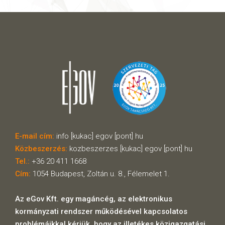
E-mail cím:
info [kukac] egov [pont] hu
Közbeszerzés:
kozbeszerzes [kukac] egov [pont] hu
Tel.:
+36 20 411 1668
Cím:
1054 Budapest, Zoltán u. 8., Félemelet 1.
Az eGov Kft. egy magáncég, az elektronikus
kormányzati rendszer működésével kapcsolatos
problémáikkal kérjük, hogy az illetékes közigazgatási