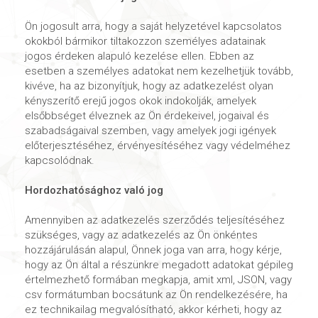
Ön jogosult arra, hogy a saját helyzetével kapcsolatos
okokból bármikor tiltakozzon személyes adatainak
jogos érdeken alapuló kezelése ellen. Ebben az
esetben a személyes adatokat nem kezelhetjük tovább,
kivéve, ha az bizonyítjuk, hogy az adatkezelést olyan
kényszerítő erejű jogos okok indokolják, amelyek
elsőbbséget élveznek az Ön érdekeivel, jogaival és
szabadságaival szemben, vagy amelyek jogi igények
előterjesztéséhez, érvényesítéséhez vagy védelméhez
kapcsolódnak.
Hordozhatósághoz való jog
Amennyiben az adatkezelés szerződés teljesítéséhez
szükséges, vagy az adatkezelés az Ön önkéntes
hozzájárulásán alapul, Önnek joga van arra, hogy kérje,
hogy az Ön által a részünkre megadott adatokat gépileg
értelmezhető formában megkapja, amit xml, JSON, vagy
csv formátumban bocsátunk az Ön rendelkezésére, ha
ez technikailag megvalósítható, akkor kérheti, hogy az