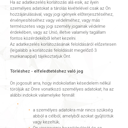
Ha az adatkezelés korlátozás alá esik, az ilyen
személyes adatokat a tárolás kivételével csak az Ön
hozzájárulásával, vagy jogi igények előterjesztéséhez,
érvényesítéséhez vagy védelméhez, vagy más
természetes vagy jogi személy jogainak védelme
érdekében, vagy az Unió, illetve valamely tagállam
fontos közérdekéből lehet kezelni.
Az adatkezelés korlátozásának feloldásáról előzetesen
(legalább a korlátozás feloldását megelőző 3
munkanappal) tájékoztatjuk Önt.
Törléshez - elfeledtetéshez való jog
Ön jogosult arra, hogy indokolatlan késedelem nélkül
töröljük az Önre vonatkozó személyes adatokat, ha az
alábbi indokok valamelyike fennáll:
a személyes adatokra már nincs szükség
abból a célból, amelyből azokat gyűjtöttük
vagy kezeltük;