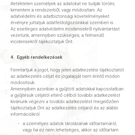
illetéktelen személyek az adatokat ne tudják törölni,
kimenteni a rendszerből, vagy módosítani. Az
adatvédelmi és adatbiztonsági követelményeket
érvényre juttatjuk adatfeldolgozóinkkal szemben is.
Az esetleges adatvédelmi incidensekről nyilvántartást
vezetünk, amennyiben szükséges, a felmerülő
incidensekről tájékoztatjuk Önt.
4. Egyéb rendelkezések
Fenntartjuk a jogot, hogy jelen adatkezelési tájékoztatót
az adatkezelés célját és jogalapját nem érintő módon
módosítsuk.
Amennyiben azonban a gyűjtött adatokkal kapcsolatban
a gyűjtésük céljától eltérő célból további adatkezelést
kívánunk végezni a további adatkezelést megelőzően
tájékoztatjuk Önt az adatkezelés céljáról és az alábbi
információkról:
a személyes adatok tárolásának időtartamáról,
vagy ha ez nem lehetséges, akkor az időtartam