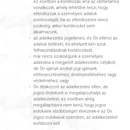
ez esetben a korlátozás arra az időtartamra
vonatkozik, amely lehetővé teszi, hogy
ellenőrizzük a személyes adatok
pontosságát, ha az ellenőrzésre nincs
szükség, akkor korlátozást sem
alkalmazunk;
az adatkezelés jogellenes, és Ön ellenzi az
adatok törlését, és ehelyett kéri azok
felhasználásának korlátozását;
már nincs szükségünk a személyes
adatokra a megjelölt adatkezelés céljából,
de Ön igényli azokat jogi igények
előterjesztéséhez, érvényesítéséhez vagy
védelméhez; vagy
Ön tiltakozott az adatkezelés ellen, de
jogos érdekünk is megalapozhatja az
adatkezelést, ez esetben amíg
megállapításra nem kerül, hogy jogos
indokaink elsőbbséget élveznek-e az Ön
jogos indokaival szemben, az adatkezelést
korlátozni kell.