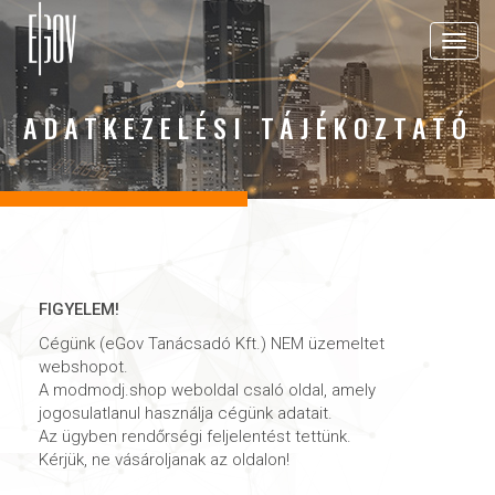
Toggle
navigat
ADATKEZELÉSI TÁJÉKOZTATÓ
FIGYELEM!
Cégünk (eGov Tanácsadó Kft.) NEM üzemeltet
webshopot.
A modmodj.shop weboldal csaló oldal, amely
jogosulatlanul használja cégünk adatait.
Az ügyben rendőrségi feljelentést tettünk.
Kérjük, ne vásároljanak az oldalon!