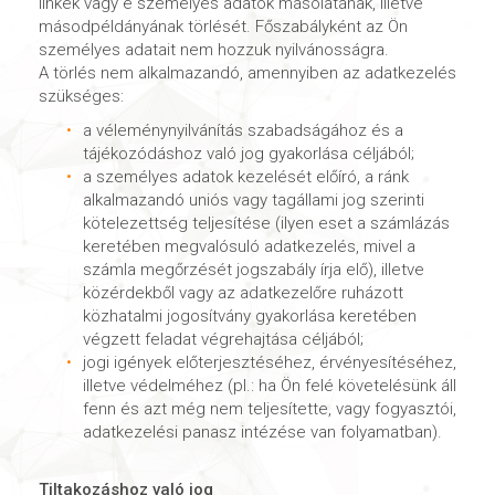
linkek vagy e személyes adatok másolatának, illetve
másodpéldányának törlését. Főszabályként az Ön
személyes adatait nem hozzuk nyilvánosságra.
A törlés nem alkalmazandó, amennyiben az adatkezelés
szükséges:
a véleménynyilvánítás szabadságához és a
tájékozódáshoz való jog gyakorlása céljából;
a személyes adatok kezelését előíró, a ránk
alkalmazandó uniós vagy tagállami jog szerinti
kötelezettség teljesítése (ilyen eset a számlázás
keretében megvalósuló adatkezelés, mivel a
számla megőrzését jogszabály írja elő), illetve
közérdekből vagy az adatkezelőre ruházott
közhatalmi jogosítvány gyakorlása keretében
végzett feladat végrehajtása céljából;
jogi igények előterjesztéséhez, érvényesítéséhez,
illetve védelméhez (pl.: ha Ön felé követelésünk áll
fenn és azt még nem teljesítette, vagy fogyasztói,
adatkezelési panasz intézése van folyamatban).
Tiltakozáshoz való jog