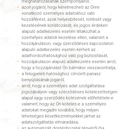
meghatározásának szempontjairól;
azon jogáról, hogy kérelmezheti az Önre
vonatkozó személyes adatokhoz való
hozzáférést, azok helyesbítését, törlését vagy
kezelésének korlátozását, és jogos érdeken
alapuló adatkezelés esetén tiltakozhat a
személyes adatok kezelése ellen, valamint a
hozzájáruláson, vagy szerződéses kapcsolaton
alapuló adatkezelés esetén kérheti az
adathordozhatósághoz való jog biztosítását;
hozzájáruláson alapuló adatkezelés esetén arról,
hogy a hozzájárulást Ön bármikor visszavonhatja;
a felügyeleti hatósághoz címzett panasz
benyújtásának jogáról;
arról, hogy a személyes adat szolgáltatása
jogszabályon vagy szerződéses kötelezettségen
alapul vagy szerződés kötésének előfeltétele-e
valamint, hogy az Ön köteles-e a személyes
adatokat megadni továbbá, hogy milyen
lehetséges következményekkel járhat az
adatszolgáltatás elmaradása;
az automatizált döntéshozatal tényéről (ha