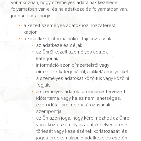
vonatkozóan, hogy személyes adatainak kezelése
folyamatban van-e, és ha adatkezelés folyamatban van,
jogosult arra, hogy:
a kezelt személyes adatokhoz hozzáférést
kapjon
a következő információkról tájékoztassuk:
az adatkezelés céljai;
az Önről kezelt személyes adatok
kategóriái;
információ azon címzettekről vagy
címzettek kategóriáiról, akikkel/ amelyekkel
a személyes adatokat közöltük vagy közölni
fogjuk;
a személyes adatok tárolásának tervezett
időtartama, vagy ha ez nem lehetséges,
ezen időtartam meghatározásának
szempontjai;
az Ön azon joga, hogy kérelmezheti az Önre
vonatkozó személyes adatok helyesbítését,
törlését vagy kezelésének korlátozását, és
jogos érdeken alapuló adatkezelés esetén