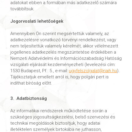
adatokat ebben a formában más adatkezelő számára
továbbítsuk.
Jogorvoslati lehetőségek
Amennyiben Ön szerint megsértettük valamely, az
adatkezelésre vonatkozó törvényi rendelkezést, vagy
nem teljesítettük valamely kérelmét, akkor vélelmezett
jogellenes adatkezelés megszüntetése érdekében a
Nemzeti Adatvédelmi és Információszabadság Hatóság
vizsgálati eljárását kezdeményezheti (levelezési cím:
1530 Budapest, Pf.: 5., e-mail:
ugyfelszolgalat@naih.hu
).
Tájékoztatjuk emellett arról is, hogy polgári pert is
indíthat bíróság előtt.
3. Adatbiztonság
Az informatikai rendszerek működtetése során a
szükséges jogosultságkezelési, belső szervezési és
technikai megoldások biztosítjuk, hogy adatai
illetéktelen személyek birtokába ne juthasson,